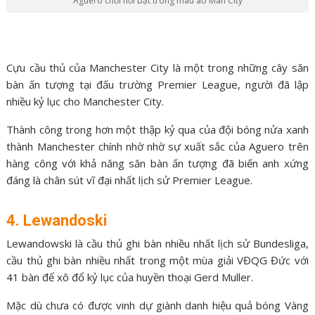
Aguero chơi nổi bật trong màu áo Man City
Cựu cầu thủ của Manchester City là một trong những cây săn
bàn ấn tượng tại đấu trường Premier League, người đã lập
nhiều kỷ lục cho Manchester City.
Thành công trong hơn một thập kỷ qua của đội bóng nửa xanh
thành Manchester chính nhờ nhờ sự xuất sắc của Aguero trên
hàng công với khả năng săn bàn ấn tượng đã biến anh xứng
đáng là chân sút vĩ đại nhất lịch sử Premier League.
4. Lewandoski
Lewandowski là cầu thủ ghi bàn nhiều nhất lịch sử Bundesliga,
cầu thủ ghi bàn nhiều nhất trong một mùa giải VĐQG Đức với
41 bàn để xô đổ kỷ lục của huyền thoại Gerd Muller.
Mặc dù chưa có được vinh dự giành danh hiệu quả bóng Vàng