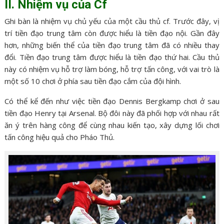
II. Nhiệm vụ của Cf
Ghi bàn là nhiệm vụ chủ yếu của một cầu thủ cf. Trước đây, vị
trí tiền đạo trung tâm còn được hiểu là tiền đạo nội. Gần đây
hơn, những biến thể của tiền đạo trung tâm đã có nhiều thay
đổi. Tiền đạo trung tâm được hiểu là tiền đạo thứ hai. Cầu thủ
này có nhiệm vụ hỗ trợ làm bóng, hỗ trợ tấn công, với vai trò là
một số 10 chơi ở phía sau tiền đạo cắm của đội hình.
Có thể kể đến như việc tiền đạo Dennis Bergkamp chơi ở sau
tiền đạo Henry tại Arsenal. Bộ đôi này đã phối hợp với nhau rất
ăn ý trên hàng công để cùng nhau kiến tạo, xây dựng lối chơi
tấn công hiệu quả cho Pháo Thủ.