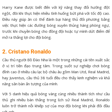
Harry Kane được biết đến với kỹ năng thay đổi hướng đột
ngột, đôi khi thực hiện nhiều tình huống bứt phá với tốc độ cao.
Điều này giúp ăn có thể đánh bại hàng thủ đối phương bằng
việc thực hiện các đường bóng xuyên thủng hàng phòng ngự,
trước khi chuyền bóng cho đồng đội hoặc tự mình dứt điểm để
mở ra thắng lợi cho đội bóng.
2. Cristano Ronaldo
Cầu thủ người Bồ Đào Nha là một trong những cái tên xuất sắc
ở vị trí tiền đạo trung tâm. Trong suốt sự nghiệp chơi bóng
đỉnh cao ở nhiều câu lạc bộ châu âu gồm Man Utd, Real Madrid,
hay Juventus, cầu thủ 38 tuổi đều cho thấy kinh nghiệm và khả
năng săn bàn ấn tượng của mình.
Với 5 danh hiệu quả bóng vàng cùng nhiều thành tích như cầu
thủ ghi nhiều bàn thắng trong lịch sử Real Madrid, Ronaldo
luôn trở thành nỗi khiếp sợ của mọi đội bóng khi phải đối đầu
với anh.