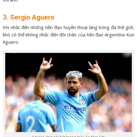
3. Sergio Aguero
Khi nhắc đến những tiền đạo huyền thoại làng bóng đá thế giới,
khó có thể không nhắc đến đôi chân của tiền đạo Argentina Kun
Aguero.