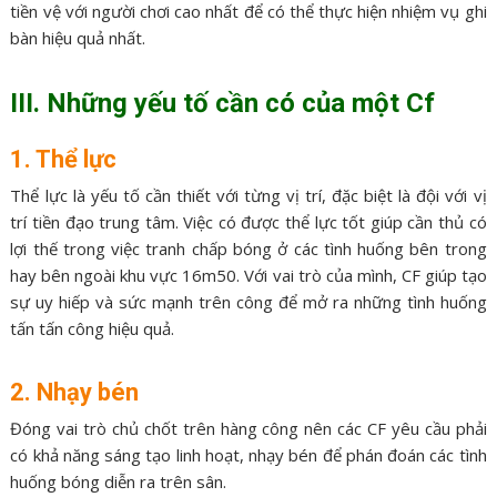
tiền vệ với người chơi cao nhất để có thể thực hiện nhiệm vụ ghi
bàn hiệu quả nhất.
III. Những yếu tố cần có của một Cf
1. Thể lực
Thể lực là yếu tố cần thiết với từng vị trí, đặc biệt là đội với vị
trí tiền đạo trung tâm. Việc có được thể lực tốt giúp cần thủ có
lợi thế trong việc tranh chấp bóng ở các tình huống bên trong
hay bên ngoài khu vực 16m50. Với vai trò của mình, CF giúp tạo
sự uy hiếp và sức mạnh trên công để mở ra những tình huống
tấn tấn công hiệu quả.
2. Nhạy bén
Đóng vai trò chủ chốt trên hàng công nên các CF yêu cầu phải
có khả năng sáng tạo linh hoạt, nhạy bén để phán đoán các tình
huống bóng diễn ra trên sân.