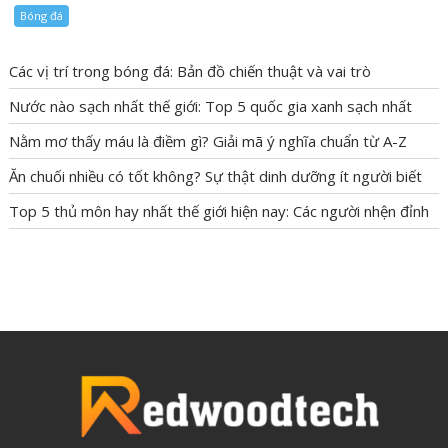
Bóng đá
Các vị trí trong bóng đá: Bản đồ chiến thuật và vai trò
Nước nào sạch nhất thế giới: Top 5 quốc gia xanh sạch nhất
Nằm mơ thấy máu là điềm gì? Giải mã ý nghĩa chuẩn từ A-Z
Ăn chuối nhiều có tốt không? Sự thật dinh dưỡng ít người biết
Top 5 thủ môn hay nhất thế giới hiện nay: Các người nhện đỉnh
BÓNG ĐÁ
HỎI ĐÁP
SỔ MƠ
TIN TỨC