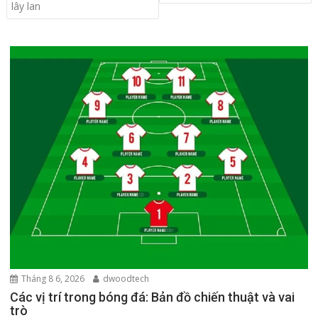
bài
lây lan
viết
Tháng 8 6, 2026
dwoodtech
Các vị trí trong bóng đá: Bản đồ chiến thuật và vai
trò