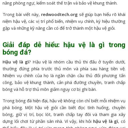
năng phòng ngự, kiểm soát thế trận và bảo vệ khung thành.
Trong bài viết này,
redwoodtech.org
sẽ giúp bạn hiểu rõ khái
niệm hậu vệ, các vị trí phổ biến, nhiệm vụ chính, ký hiệu thường
gặp và những kỹ năng cần có để trở thành một hậu vệ giỏi.
Giải đáp dễ hiểu: hậu vệ là gì trong
bóng đá?
Hậu vệ là gì
? Hậu vệ là nhóm cầu thủ thi đấu ở tuyến dưới,
thường đứng phía trước thủ môn và phía sau hàng tiền vệ.
Nhiệm vụ chính của họ là ngăn chặn cầu thủ đối phương tấn
công, bảo vệ khung thành, cản phá đường chuyền, tranh chấp
bóng và hỗ trợ thủ môn giảm nguy cơ bị ghi bàn.
Trong bóng đá hiện đại, hậu vệ không còn chỉ biết mỗi nhiệm vụ
phá bóng. Một hậu vệ giỏi cần biết đọc tình huống, chuyền
bóng, giữ vị trí, bọc lót, tranh chấp tay đôi và tham gia xây
dựng lối chơi từ phần sân nhà. Vì vậy, khi hỏi
hậu vệ là gì
, có