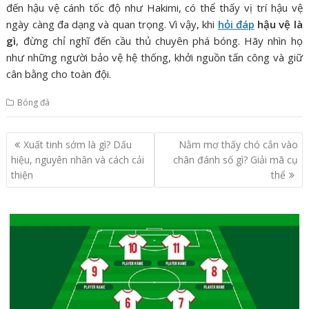
đến hậu vệ cánh tốc độ như Hakimi, có thể thấy vị trí hậu vệ
ngày càng đa dạng và quan trọng. Vì vậy, khi
hỏi đáp
hậu vệ là
gì
, đừng chỉ nghĩ đến cầu thủ chuyên phá bóng. Hãy nhìn họ
như những người bảo vệ hệ thống, khởi nguồn tấn công và giữ
cân bằng cho toàn đội.
Bóng đá
Điều
Xuất tinh sớm là gì? Dấu
Nằm mơ thấy chó cắn vào
hướng
hiệu, nguyên nhân và cách cải
chân đánh số gì? Giải mã cụ
bài
thiện
thể
viết