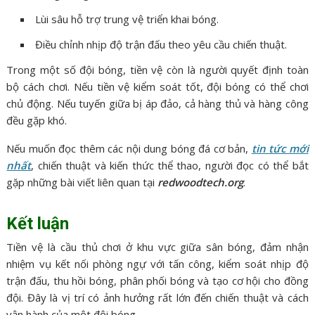
Lùi sâu hỗ trợ trung vệ triển khai bóng.
Điều chỉnh nhịp độ trận đấu theo yêu cầu chiến thuật.
Trong một số đội bóng, tiền vệ còn là người quyết định toàn
bộ cách chơi. Nếu tiền vệ kiểm soát tốt, đội bóng có thể chơi
chủ động. Nếu tuyến giữa bị áp đảo, cả hàng thủ và hàng công
đều gặp khó.
Nếu muốn đọc thêm các nội dung bóng đá cơ bản,
tin tức mới
nhất
, chiến thuật và kiến thức thể thao, người đọc có thể bắt
gặp những bài viết liên quan tại
redwoodtech.org
.
Kết luận
Tiền vệ là cầu thủ chơi ở khu vực giữa sân bóng, đảm nhận
nhiệm vụ kết nối phòng ngự với tấn công, kiểm soát nhịp độ
trận đấu, thu hồi bóng, phân phối bóng và tạo cơ hội cho đồng
đội. Đây là vị trí có ảnh hưởng rất lớn đến chiến thuật và cách
vận hành của một đội bóng.