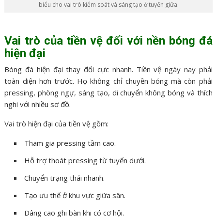
biểu cho vai trò kiểm soát và sáng tạo ở tuyến giữa.
Vai trò của tiền vệ đối với nền bóng đá
hiện đại
Bóng đá hiện đại thay đổi cực nhanh. Tiền vệ ngày nay phải
toàn diện hơn trước. Họ không chỉ chuyền bóng mà còn phải
pressing, phòng ngự, sáng tạo, di chuyển không bóng và thích
nghi với nhiều sơ đồ.
Vai trò hiện đại của tiền vệ gồm:
Tham gia pressing tầm cao.
Hỗ trợ thoát pressing từ tuyến dưới.
Chuyển trạng thái nhanh.
Tạo ưu thế ở khu vực giữa sân.
Dâng cao ghi bàn khi có cơ hội.