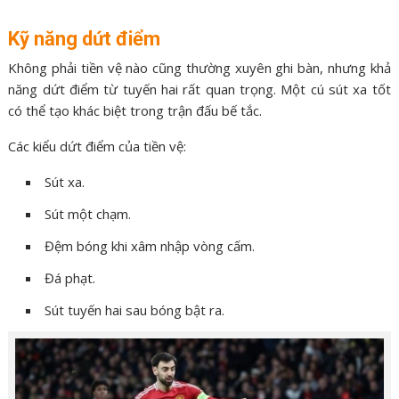
Kỹ năng dứt điểm
Không phải tiền vệ nào cũng thường xuyên ghi bàn, nhưng khả
năng dứt điểm từ tuyến hai rất quan trọng. Một cú sút xa tốt
có thể tạo khác biệt trong trận đấu bế tắc.
Các kiểu dứt điểm của tiền vệ:
Sút xa.
Sút một chạm.
Đệm bóng khi xâm nhập vòng cấm.
Đá phạt.
Sút tuyến hai sau bóng bật ra.