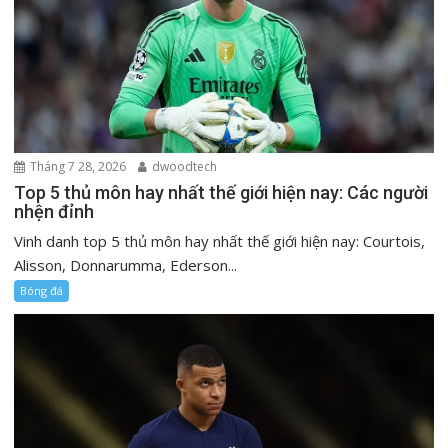
Tháng 7 28, 2026
dwoodtech
Top 5 thủ môn hay nhất thế giới hiện nay: Các người
nhện đỉnh
Vinh danh top 5 thủ môn hay nhất thế giới hiện nay: Courtois,
Alisson, Donnarumma, Ederson...
Bóng đá