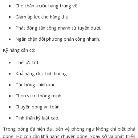
Che chắn trước hàng trung vệ.
Giảm áp lực cho hàng thủ.
Phát động tấn công nhanh từ tuyến dưới.
Ngăn chặn đối phương phản công nhanh.
Kỹ năng cần có:
Thể lực tốt.
Khả năng đọc tình huống.
Tắc bóng chính xác.
Chọn vị trí thông minh.
Chuyền bóng an toàn.
Tinh thần kỷ luật cao.
Trong bóng đá hiện đại, tiền vệ phòng ngự không chỉ biết phá
bóng. Họ còn cần khả năng chuyền bóng, xoay sở và phát triển