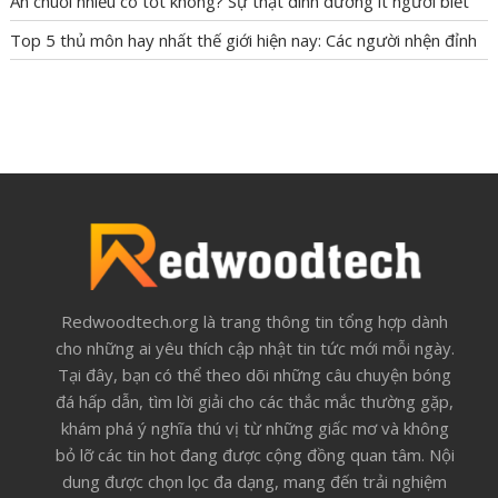
Ăn chuối nhiều có tốt không? Sự thật dinh dưỡng ít người biết
Top 5 thủ môn hay nhất thế giới hiện nay: Các người nhện đỉnh
BÓNG ĐÁ
HỎI ĐÁP
SỔ MƠ
TIN TỨC
Redwoodtech.org là trang thông tin tổng hợp dành
cho những ai yêu thích cập nhật tin tức mới mỗi ngày.
Tại đây, bạn có thể theo dõi những câu chuyện bóng
đá hấp dẫn, tìm lời giải cho các thắc mắc thường gặp,
khám phá ý nghĩa thú vị từ những giấc mơ và không
bỏ lỡ các tin hot đang được cộng đồng quan tâm. Nội
dung được chọn lọc đa dạng, mang đến trải nghiệm