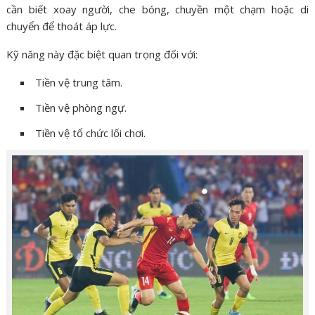
cần biết xoay người, che bóng, chuyền một chạm hoặc di
chuyển để thoát áp lực.
Kỹ năng này đặc biệt quan trọng đối với:
Tiền vệ trung tâm.
Tiền vệ phòng ngự.
Tiền vệ tổ chức lối chơi.