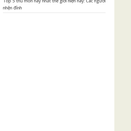
Top 5 thủ môn hay nhất thế giới hiện nay: Các người
nhện đỉnh
BÓNG ĐÁ
HỎI ĐÁP
SỔ MƠ
TIN TỨC