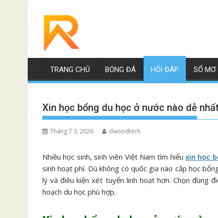
Skip
to
content
TRANG CHỦ
BÓNG ĐÁ
HỎI ĐÁP
SỔ MƠ
Xin học bổng du học ở nước nào dễ nhấ
Tháng 7 3, 2026
dwoodtech
Nhiều học sinh, sinh viên Việt Nam tìm hiểu
xin học 
sinh hoạt phí. Dù không có quốc gia nào cấp học bổng
lý và điều kiện xét tuyển linh hoạt hơn. Chọn đúng
hoạch du học phù hợp.