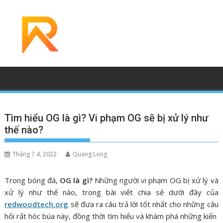
Skip
to
content
Tìm hiểu OG là gì? Vi phạm OG sẽ bị xử lý như
thế nào?
Tháng 7 4, 2022
Quang Long
Trong bóng đá,
OG là gì?
Những người vi phạm OG bị xử lý và
xử lý như thế nào, trong bài viết chia sẻ dưới đây của
redwoodtech.org
sẽ đưa ra câu trả lời tốt nhất cho những câu
hỏi rất hóc búa này, đồng thời tìm hiểu và khám phá những kiến ​​