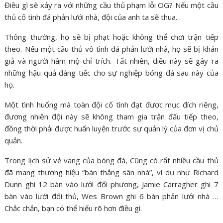
Điều gì sẽ xảy ra với những cầu thủ phạm lỗi OG? Nếu một cầu
thủ cố tình đá phản lưới nhà, đội của anh ta sẽ thua.
Thông thường, họ sẽ bị phạt hoặc không thể chơi trận tiếp
theo. Nếu một cầu thủ vô tình đá phản lưới nhà, họ sẽ bị khán
giả và người hâm mộ chỉ trích. Tất nhiên, điều này sẽ gây ra
những hậu quả đáng tiếc cho sự nghiệp bóng đá sau này của
họ.
Một tình huống mà toàn đội cố tình đạt được mục đích riêng,
đương nhiên đội này sẽ không tham gia trận đấu tiếp theo,
đồng thời phải được huấn luyện trước sự quản lý của đơn vị chủ
quản.
Trong lịch sử vẻ vang của bóng đá, Cũng có rất nhiều cầu thủ
đã mang thương hiệu “bàn thắng sân nhà”, ví dụ như Richard
Dunn ghi 12 bàn vào lưới đối phương, Jamie Carragher ghi 7
bàn vào lưới đối thủ, Wes Brown ghi 6 bàn phản lưới nhà …
Chắc chắn, bạn có thể hiểu rõ hơn điều gì.