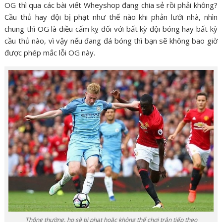
OG thì qua các bài viết Wheyshop đang chia sẻ rồi phải không?
Cầu thủ hay đội bị phạt như thế nào khi phản lưới nhà, nhìn
chung thì OG là điều cấm kỵ đối với bất kỳ đội bóng hay bất kỳ
cầu thủ nào, vì vậy nếu đang đá bóng thì bạn sẽ không bao giờ
được phép mắc lỗi OG này.
Thông thường, họ sẽ bị phạt hoặc không thể chơi trận tiếp theo