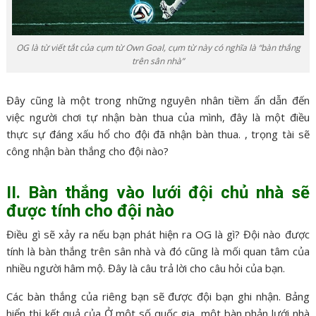
OG là từ viết tắt của cụm từ Own Goal, cụm từ này có nghĩa là “bàn thắng
trên sân nhà”
Đây cũng là một trong những nguyên nhân tiềm ẩn dẫn đến
việc người chơi tự nhận bàn thua của mình, đây là một điều
thực sự đáng xấu hổ cho đội đã nhận bàn thua. , trọng tài sẽ
công nhận bàn thắng cho đội nào?
II. Bàn thắng vào lưới đội chủ nhà sẽ
được tính cho đội nào
Điều gì sẽ xảy ra nếu bạn phát hiện ra OG là gì? Đội nào được
tính là bàn thắng trên sân nhà và đó cũng là mối quan tâm của
nhiều người hâm mộ. Đây là câu trả lời cho câu hỏi của bạn.
Các bàn thắng của riêng bạn sẽ được đội bạn ghi nhận. Bảng
hiển thị kết quả của Ở một số quốc gia, một bàn phản lưới nhà