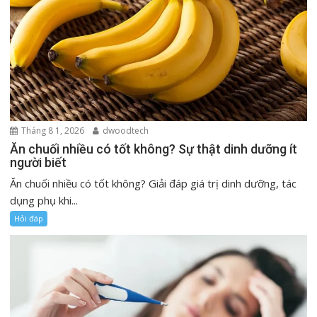
Tháng 8 1, 2026
dwoodtech
Ăn chuối nhiều có tốt không? Sự thật dinh dưỡng ít
người biết
Ăn chuối nhiều có tốt không? Giải đáp giá trị dinh dưỡng, tác
dụng phụ khi...
Hỏi đáp