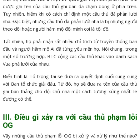
được ghi tên của cầu thủ ghi bàn đã chạm bóng ở phía trên.
Tuy nhiên, hiếm khi có cách chỉ định một cầu thủ đá phản lưới
nhà. Đặc biệt, những cầu thủ đá phản lưới nhà là bị những người
theo dõi hoặc người hâm mộ đội mình coi là tội đồ.
Tất nhiên, họ phải nhận rất nhiều chỉ trích từ truyền thống ban
đầu và người hâm mộ Ai đã từng yêu mến họ. Nói chung, trong
một số trường hợp, BTC cộng các cầu thủ khác vào danh sách
Vua phá lưới của nhau.
Điển hình là Tổ trọng tài sẽ đưa ra quyết định cuối cùng cùng
với Ban tổ chức giải đấu. Từ đó, họ sẽ đưa ra tên của cầu thủ
ghi bàn thắng cho đội chủ nhà một cách tương xứng nhất. le
đường có thể.
III. Điều gì xảy ra với cầu thủ phạm lỗi
OG
Vậy những cầu thủ phạm lỗi OG bị xử lý và xử lý như thế nào?