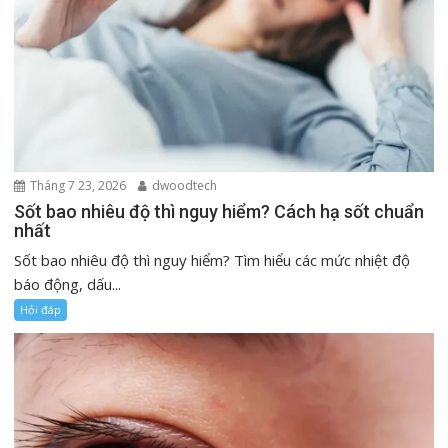
Tháng 7 23, 2026
dwoodtech
Sốt bao nhiêu độ thì nguy hiểm? Cách hạ sốt chuẩn
nhất
Sốt bao nhiêu độ thì nguy hiểm? Tìm hiểu các mức nhiệt độ
báo động, dấu...
Hỏi đáp