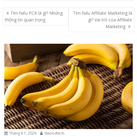
Điều
Tìm hiểu PCR là gì? Những
Tìm hiểu Affiliate Marketing là
hướng
thông tin quan trọng
gì? Vai trò của Affiliate
bài
Marketing
viết
Tháng 8 1, 2026
dwoodtech