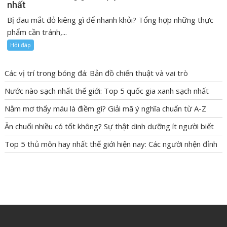
nhất
Bị đau mắt đỏ kiêng gì để nhanh khỏi? Tổng hợp những thực
phẩm cần tránh,...
Hỏi đáp
Các vị trí trong bóng đá: Bản đồ chiến thuật và vai trò
Nước nào sạch nhất thế giới: Top 5 quốc gia xanh sạch nhất
Nằm mơ thấy máu là điềm gì? Giải mã ý nghĩa chuẩn từ A-Z
Ăn chuối nhiều có tốt không? Sự thật dinh dưỡng ít người biết
Top 5 thủ môn hay nhất thế giới hiện nay: Các người nhện đỉnh
BÓNG ĐÁ
HỎI ĐÁP
SỔ MƠ
TIN TỨC